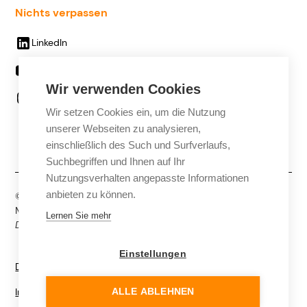
Nichts verpassen
LinkedIn
Youtube
Wir verwenden Cookies
Instagram
Wir setzen Cookies ein, um die Nutzung
Facebook
unserer Webseiten zu analysieren,
einschließlich des Such und Surfverlaufs,
Suchbegriffen und Ihnen auf Ihr
Nutzungsverhalten angepasste Informationen
anbieten zu können.
© FLM Media, eine Marke der Franken Lehrmittel
Medientechnik Krug & Langer GmbH. All rights reserved.
Lernen Sie mehr
Diese Website kann KI-generierte Inhalte enthalten.
Einstellungen
Datenschutz
Impressum
ALLE ABLEHNEN