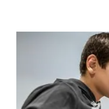
Besseres
Lernen
Interaktives und kollaboratives Lernen fördert den
Austausch der Lerninhalte