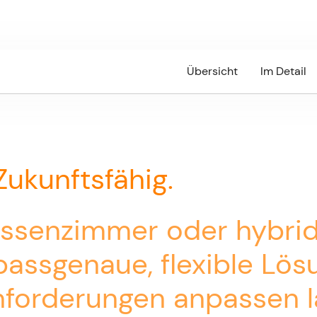
Übersicht
Im Detail
 Zukunftsfähig.
lassenzimmer oder hybri
passgenaue, flexible Lös
nforderungen anpassen l