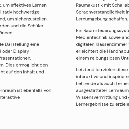
k, um effektives Lernen
Raumakustik mit Schallab
litativ hochwertige
Sprachverständlichkeit 
d, um sicherzustellen,
Lernumgebung schaffen.
rden und die Schüler
Ein Raumsteuerungssyst
können.
Medientechnik sowie and
le Darstellung eine
digitalen Klassenzimmer 
d oder Display
erleichtert die Handhabu
Präsentationen,
einem reibungslosen Unte
n. Dies ermöglicht den
Letztendlich zielen dies
ht auf den Inhalt und
interaktive und inspirie
Lehrende als auch Lerne
rnraum ist ebenfalls von
ausgestatteter Lernraum 
nteraktive
Wissensvermittlung und
Lernergebnisse zu erziele