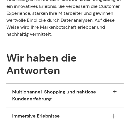
ein innovatives Erlebnis. Sie verbessern die Customer
Experience, stärken Ihre Mitarbeiter und gewinnen
wertvolle Einblicke durch Datenanalysen. Auf diese
Weise wird Ihre Markenbotschaft erlebbar und
nachhaltig vermittelt.
Wir haben die
Antworten
Multichannel-Shopping und nahtlose
Kundenerfahrung
Durch die Digitalisierung und das Aufkommen
Immersive Erlebnisse
des Online-Shoppings haben sich die
Einkaufsgewohnheiten verändert. Einzelhändler
Kunden in einer offline Retail-Umgebung