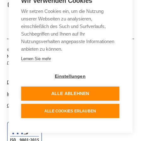
Wir verwenden Cookies
Instagram
Wir setzen Cookies ein, um die Nutzung
Facebook
unserer Webseiten zu analysieren,
einschließlich des Such und Surfverlaufs,
Suchbegriffen und Ihnen auf Ihr
Nutzungsverhalten angepasste Informationen
anbieten zu können.
© FLM Media, eine Marke der Franken Lehrmittel
Medientechnik Krug & Langer GmbH. All rights reserved.
Lernen Sie mehr
Diese Website kann KI-generierte Inhalte enthalten.
Einstellungen
Datenschutz
Impressum
ALLE ABLEHNEN
Cookie Einstellungen
ALLE COOKIES ERLAUBEN