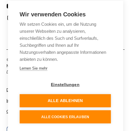
Youtube
Wir verwenden Cookies
Instagram
Wir setzen Cookies ein, um die Nutzung
Facebook
unserer Webseiten zu analysieren,
einschließlich des Such und Surfverlaufs,
Suchbegriffen und Ihnen auf Ihr
Nutzungsverhalten angepasste Informationen
anbieten zu können.
© FLM Media, eine Marke der Franken Lehrmittel
Medientechnik Krug & Langer GmbH. All rights reserved.
Lernen Sie mehr
Diese Website kann KI-generierte Inhalte enthalten.
Einstellungen
Datenschutz
Impressum
ALLE ABLEHNEN
Cookie Einstellungen
ALLE COOKIES ERLAUBEN